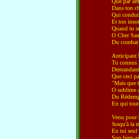
Que par am
Dans ton c
Qui conduis
Et ton inson
Quand tu su
O Cher Sauv
Du combat 
Anticipant l
Tu connus l'
Demandant, s
Que ceci pas
"Mais que ta
O sublime 
Du Rédempte
En qui tout
Venu pour h
Jusqu'à la m
En toi seul 
Son bien-a