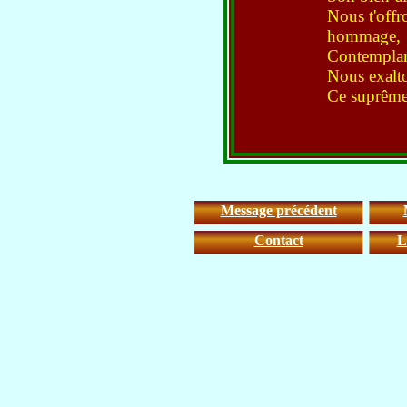
Nous t'offr
hommage,
Contemplan
Nous exalto
Ce suprême
Message précédent
Contact
L