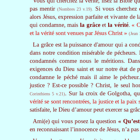
Vous qui cherchez la vérité, lisez la Bible q
pas mentir
Si vous cherchez d
(Nombres 23 v.19).
alors Jésus, expression parfaite et vivante de 
qui condamne, mais
la grâce
et
la vérité
.
« C
et la vérité sont venues par Jésus Christ »
(Jean 
La grâce est la puissance d'amour qui a con
dans notre condition misérable de pécheurs. 
condamnés comme nous le méritions. Dans l
exigences du Dieu saint et sur notre état de p
condamne le péché mais il aime le pécheur
justice ? Est-ce possible ? Christ, le seul
. Sur la croix de Golgotha, qu
Corinthiens 5 v.21)
vérité se sont rencontrées, la justice et la pai
satisfaite, le Dieu d’amour peut exercer sa grâ
Ami(e) qui vous posez la question
« Qu’est
en reconnaissant l’innocence de Jésus, n’a pas 